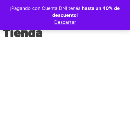
Volver a la tienda
¡Pagando con Cuenta DNI tenés
hasta un 40% de
descuento
!
Descartar
Tienda