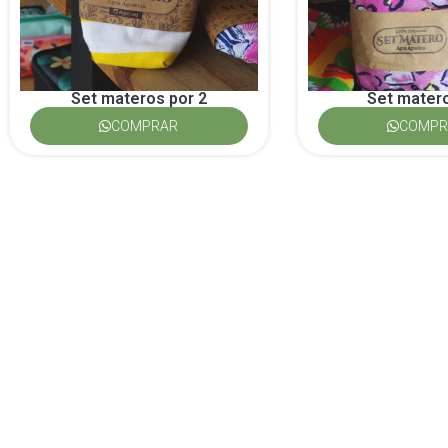
Set materos por 2
Set matero
COMPRAR
COMPR