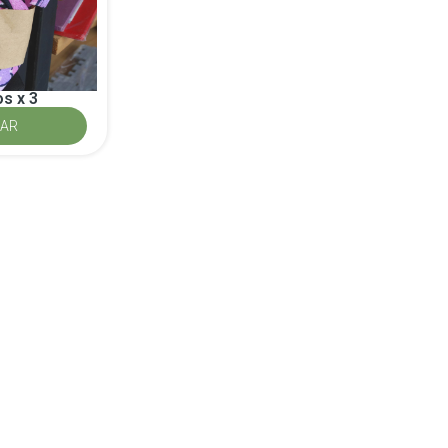
s x 3
AR