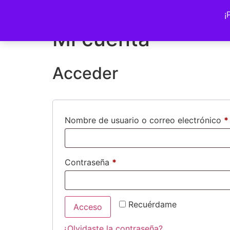
Volver a la tienda
¡
Mi cuenta
Acceder
Nombre de usuario o correo electrónico
*
Contraseña
*
Recuérdame
Acceso
¿Olvidaste la contraseña?