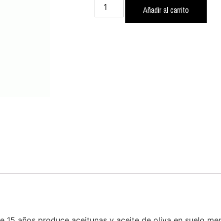
Añadir al carrito
 15 años produce aceitunas y aceite de oliva en suelo me