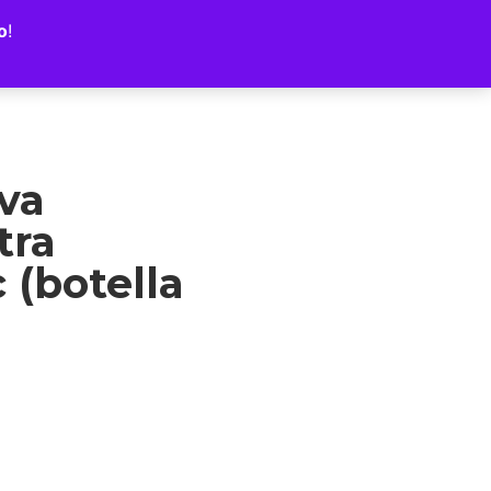
o
!
iva
tra
 (botella