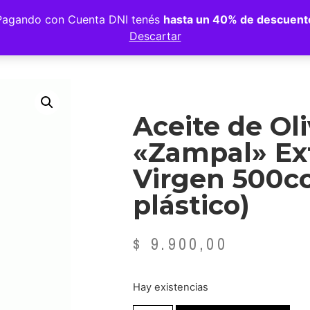
Pagando con Cuenta DNI tenés
hasta un 40% de descuent
Descartar
Aceite de Ol
«Zampal» Ex
Virgen 500cc
plástico)
$
9.900,00
Hay existencias