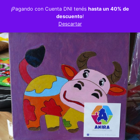
Volver a la tienda
¡Pagando con Cuenta DNI tenés
hasta un 40% de
descuento
!
Descartar