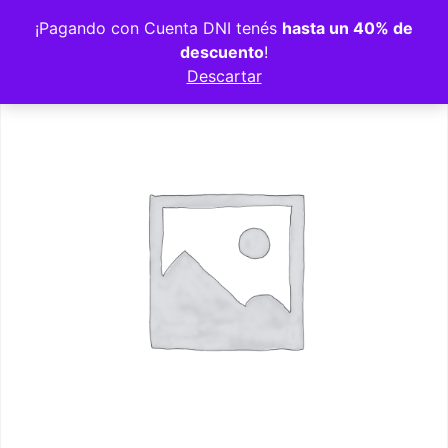
Volver a la tienda
¡Pagando con Cuenta DNI tenés
hasta un 40% de
descuento
!
Descartar