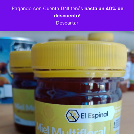
Volver a la tienda
¡Pagando con Cuenta DNI tenés
hasta un 40% de
descuento
!
Descartar