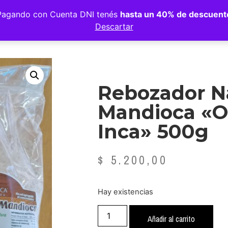
Pagando con Cuenta DNI tenés
hasta un 40% de descuent
Descartar
Rebozador N
Mandioca «O
Inca» 500g
$
5.200,00
Hay existencias
Añadir al carrito