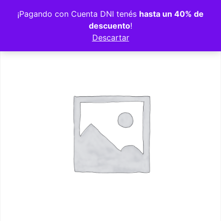
Volver a la tienda
¡Pagando con Cuenta DNI tenés
hasta un 40% de
descuento
!
Descartar