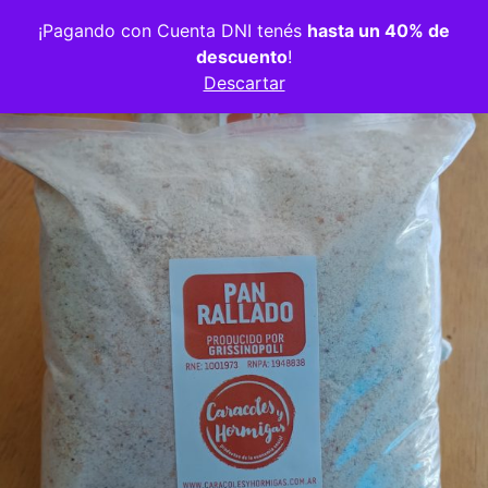
Volver a la tienda
¡Pagando con Cuenta DNI tenés
hasta un 40% de
descuento
!
Descartar