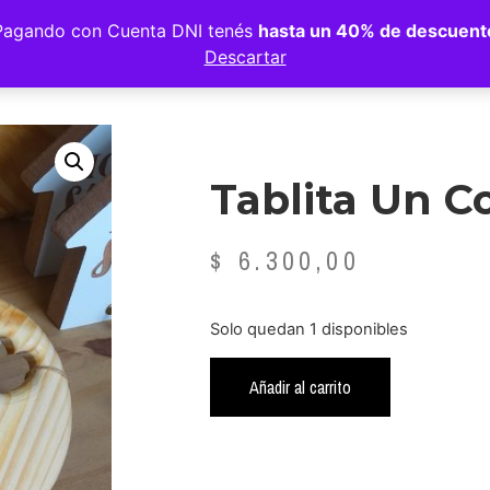
Pagando con Cuenta DNI tenés
hasta un 40% de descuent
Descartar
Tablita Un C
$
6.300,00
Solo quedan 1 disponibles
Añadir al carrito