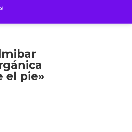
o
!
lmibar
rgánica
 el pie»