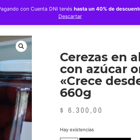
Pagando con Cuenta DNI tenés
hasta un 40% de descuent
Descartar
Cerezas en a
con azúcar o
«Crece desde
660g
$
6.300,00
Hay existencias